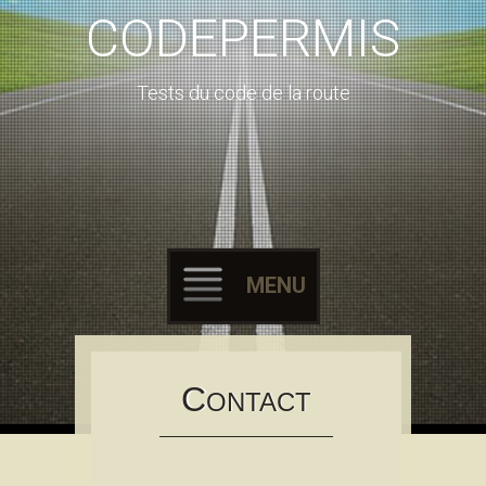
CODEPERMIS
Tests du code de la route
MENU
Skip to content
C
ONTACT